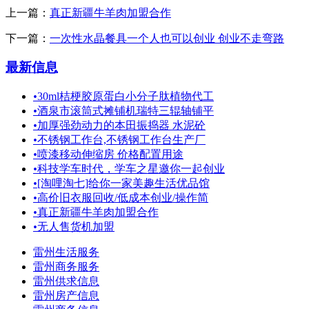
上一篇：
真正新疆牛羊肉加盟合作
下一篇：
一次性水晶餐具一个人也可以创业 创业不走弯路
最新信息
•
30ml桔梗胶原蛋白小分子肽植物代工
•
酒泉市滚筒式摊铺机瑞特三辊轴铺平
•
加厚强劲动力的本田振捣器 水泥砼
•
不锈钢工作台,不锈钢工作台生产厂
•
喷漆移动伸缩房 价格配置用途
•
科技学车时代，学车之星邀你一起创业
•
[淘哩淘七]给你一家美趣生活优品馆
•
高价旧衣服回收/低成本创业/操作简
•
真正新疆牛羊肉加盟合作
•
无人售货机加盟
雷州生活服务
雷州商务服务
雷州供求信息
雷州房产信息