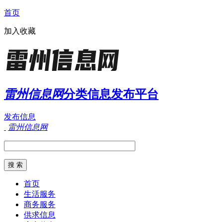
首页
加入收藏
雷州信息网
分类信息发布平台
发布信息
雷州信息网
首页
生活服务
商务服务
供求信息