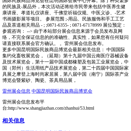
国际民族商品博览会在昆明国际会展中心开幕。除了种类繁多
的民族及-展品外，本次活动还将给市民带来包括中医养生健
康讲座、孝道礼仪讲座、千佛堂祈福仪规、中医义诊、-艺术
书画摄影展等项目。 参展范围 ;-用品、民族服饰和手工工艺
品及茶道相关用品 - ; ;0871-6355- ; 0871-67178999 展位预定：
参观咨询： --> 由于本站部分展会信息来源于会员发布及网
络，不完全保证信息的的准确性、真实性，如果您有任何疑问
请直接联系展会官方确认。 。雷州展会信息发布。
更多中国昆明国际民族商品博览会最新相关信息： 中国国际
集约化畜牧展览会，（延期）第十九届中国云南医疗器械设备
及技术展览会，第十一届中国成都橡塑及包装工业展览会，中
国（郑州）生活用纸产品技术展览会，第二十四届中国国际家
具展之摩登上海时尚家居展，第八届中国（南宁）国际茶产业
博览会暨紫砂、陶瓷、茶具用品展，
雷州展会信息
中国昆明国际民族商品博览会
雷州展会信息发布平
台:http://www.shangjiazhan.com/zhanhui/53.html
相关信息