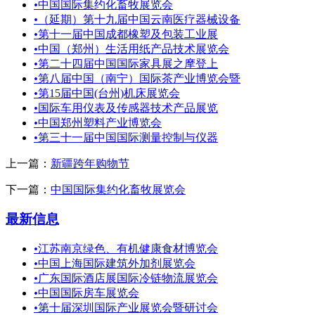
•
中国国际集约化畜牧展览会
•
（延期）第十九届中国云南医疗器械设备
•
第十一届中国成都橡塑及包装工业展
•
中国（郑州）生活用纸产品技术展览会
•
第二十四届中国国际家具展之摩登上
•
第八届中国（南宁）国际茶产业博览会暨
•
第15届中国(台州)机床展览会
•
国际车用仪表及传感器技术产品展览
•
中国郑州塑料产业博览会
•
第三十一届中国国际测量控制与仪器
上一篇：
新疆跨年购物节
下一篇：
中国国际集约化畜牧展览会
最新信息
•
江苏南京绿色、有机健康食材博览会
•
中国上海国际建筑外加剂展览会
•
广东国际酒店展国际冷链物流展览会
•
中国国际房车展览会
•
第十届深圳国际产业展览会暨研讨会