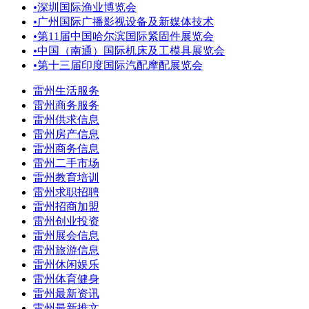
•
深圳国际渔业博览会
•
广州国际广播影视设备及新媒体技术
•
第11届中国哈尔滨国际紧固件展览会
•
中国（南通）国际机床及工模具展览会
•
第十三届印度国际汽配摩配展览会
雷州生活服务
雷州商务服务
雷州供求信息
雷州房产信息
雷州商务信息
雷州二手市场
雷州教育培训
雷州求职招聘
雷州招商加盟
雷州创业投资
雷州展会信息
雷州旅游信息
雷州休闲娱乐
雷州体育健身
雷州最新资讯
雷州最新推文