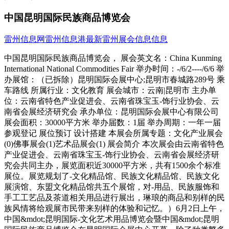
中国昆明国际民族商品博览会
雷州信息网
雷州信息港
最新雷州展会信息信息
中国昆明国际民族商品博览会， 展会英文名：China Kunming
International National Commodities Fair 举办时间：-/6/2----/6/6 举
办展馆：（已拆除）昆明国际会展中心;昆明市春城路289号 乘
车路线 所属行业：文化教育 展会城市：云南|昆明市 主办单
位：云南省特色产业促进会、云南省珠宝玉-饰行业协会、云
南省会展经济研究会 承办单位：昆明国际会展中心有限公司
展会面积：30000平方米 举办届数：1届 举办周期：一年一届
参观登记 展位预订 设计搭建 本展会所属专题：文化产业展会
(0)佛事展会(1)艺术品展会(1) 展会简介 本次展会由云南省特色
产业促进会、云南省珠宝玉-饰行业协会、云南省会展经济研
究会共同主办，展览面积近30000平方米，共有1500余个标准
展位。展览规划了-文化精品馆、民族文化精品馆、民族文化
展演馆、东盟文化精品馆共五个展馆，对-用品、民族服饰和
手工工艺品及茶道相关用品进行展出，琳琅的商品和别样的民
族风情将给观展市民带来别样的体验和记忆。）6月2日上午，
中国&mdot;昆明国际-文化艺术用品博览会暨中国&mdot;昆明